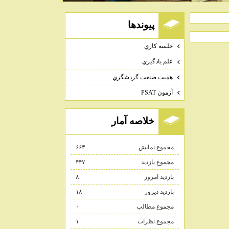
پيوندها
جلسه كاري
علم يادگيري
هميت صنعت گردشگري
آزمون PSAT
خلاصه آمار
مجموع نمایش‌
۶۶۳
مجموع بازدید
۴۴۷
بازدید امروز
۸
بازدید دیروز
۱۸
مجموع مطالب
۰
مجموع نظرات
۱