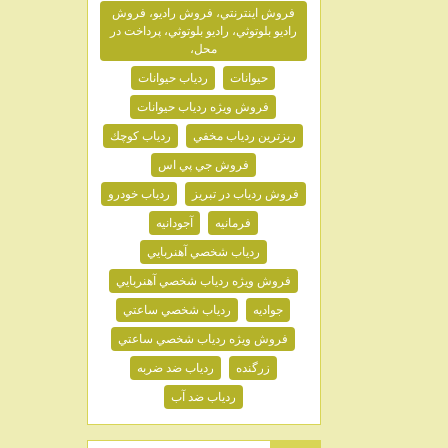
فروش اينترنتي، فروش راديو، فروش
راديو بلوتوثي، راديو بلوتوثي، پرداخت در
محل،
حيوانات
ردياب حيوانات
فروش ويژه ردياب حيوانات
ريزترين ردياب مخفي
ردياب كوچك
فروش جي پي اس
فروش ردياب در تبريز
ردياب خودرو
فرمانيه
آجودانيه
ردياب شخصي آهنربايي
فروش ويژه ردياب شخصي آهنربايي
جواديه
ردياب شخصي ساعتي
فروش ويژه ردياب شخصي ساعتي
زرگنده
ردياب ضد ضربه
ردياب ضد آب